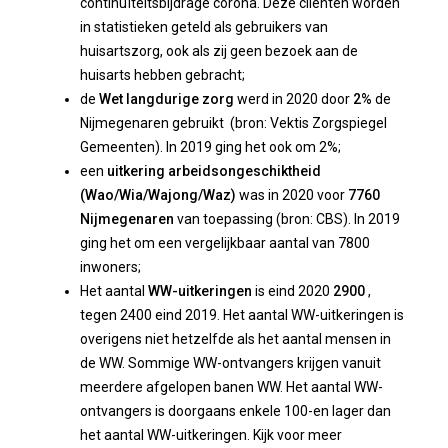
continuïteitsbijdrage corona. Deze cliënten worden
in statistieken geteld als gebruikers van
huisartszorg, ook als zij geen bezoek aan de
huisarts hebben gebracht;
de
Wet langdurige zorg
werd in 2020 door
2%
de
Nijmegenaren gebruikt (bron: Vektis Zorgspiegel
Gemeenten). In 2019 ging het ook om 2%;
een
uitkering arbeidsongeschiktheid
(Wao/Wia/Wajong/Waz)
was in 2020 voor
7760
Nijmegenaren
van toepassing (bron: CBS). In 2019
ging het om een vergelijkbaar aantal van 7800
inwoners;
Het aantal
WW-uitkeringen
is eind 2020
2900
,
tegen 2400 eind 2019. Het aantal WW-uitkeringen is
overigens niet hetzelfde als het aantal mensen in
de WW. Sommige WW-ontvangers krijgen vanuit
meerdere afgelopen banen WW. Het aantal WW-
ontvangers is doorgaans enkele 100-en lager dan
het aantal WW-uitkeringen. Kijk voor meer