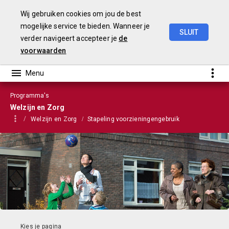
Wij gebruiken cookies om jou de best
mogelijke service te bieden. Wanneer je
SLUIT
verder navigeert accepteer je
de
Stads-
en
Wijkmonitor
2021
voorwaarden
Programma's
Welzijn en Zorg
Welzijn en Zorg
Stapeling voorzieningengebruik