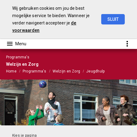
Wij gebruiken cookies om jou de best
mogelijke service te bieden. Wanneer je
SLUIT
verder navigeert accepteer je
de
Stads-
en
Wijkmonitor
2021
voorwaarden
Programma's
Welzijn en Zorg
Home
Programma's
Welzijn en Zorg
Jeugdhulp