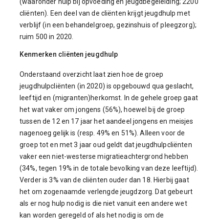
(waaronder hulp bij opvoeding en jeugdbegeleiding; 2200
cliënten). Een deel van de cliënten krijgt jeugdhulp met
verblijf (in een behandelgroep, gezinshuis of pleegzorg);
ruim 500 in 2020.
Kenmerken cliënten jeugdhulp
Onderstaand overzicht laat zien hoe de groep
jeugdhulpcliënten (in 2020) is opgebouwd qua geslacht,
leeftijd en (migranten)herkomst. In de gehele groep gaat
het wat vaker om jongens (56%), hoewel bij de groep
tussen de 12 en 17 jaar het aandeel jongens en meisjes
nagenoeg gelijk is (resp. 49% en 51%). Alleen voor de
groep tot en met 3 jaar oud geldt dat jeugdhulpcliënten
vaker een niet-westerse migratieachtergrond hebben
(34%, tegen 19% in de totale bevolking van deze leeftijd).
Verder is 3% van de cliënten ouder dan 18. Hierbij gaat
het om zogenaamde verlengde jeugdzorg. Dat gebeurt
als er nog hulp nodig is die niet vanuit een andere wet
kan worden geregeld of als het nodig is om de