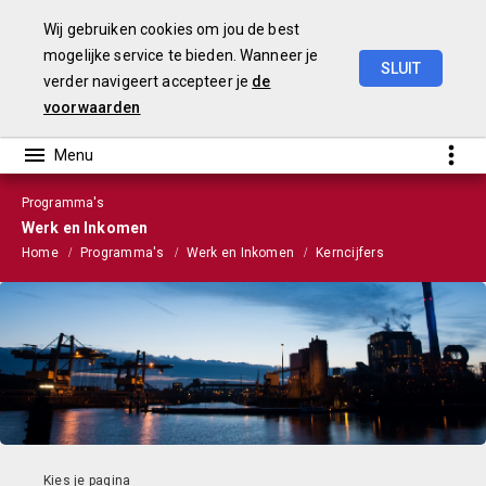
Wij gebruiken cookies om jou de best
mogelijke service te bieden. Wanneer je
SLUIT
verder navigeert accepteer je
de
Stads-
en
Wijkmonitor
2021
voorwaarden
Programma's
Werk en Inkomen
Home
Programma's
Werk en Inkomen
Kerncijfers