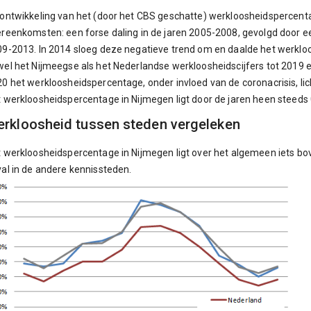
ontwikkeling van het (door het CBS geschatte) werkloosheidspercent
reenkomsten: een forse daling in de jaren 2005-2008, gevolgd door een,
9-2013. In 2014 sloeg deze negatieve trend om en daalde het werkl
el het Nijmeegse als het Nederlandse werkloosheidscijfers tot 2019 een
0 het werkloosheidspercentage, onder invloed van de coronacrisis, lic
 werkloosheidspercentage in Nijmegen ligt door de jaren heen steeds 
rkloosheid tussen steden vergeleken
 werkloosheidspercentage in Nijmegen ligt over het algemeen iets bov
al in de andere kennissteden.