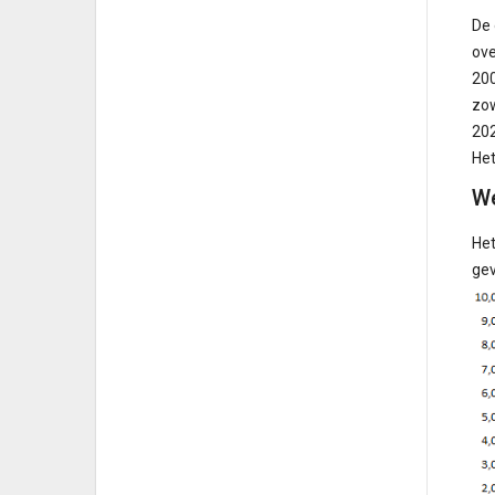
De 
ove
200
zow
202
Het
We
Het
gev