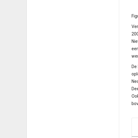
Fig
Ver
200
Nie
een
wer
De 
opl
Ned
Dee
Ook
bov