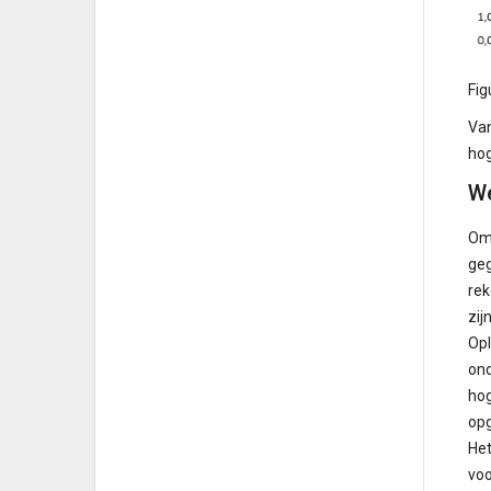
Fig
Van
hog
We
Omd
geg
rek
zij
Opl
ond
hog
opg
Het
voo