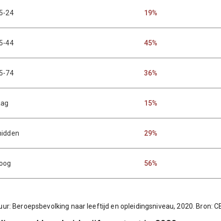
5-24
19%
5-44
45%
5-74
36%
aag
15%
idden
29%
oog
56%
uur: Beroepsbevolking naar leeftijd en opleidingsniveau, 2020. Bron: C