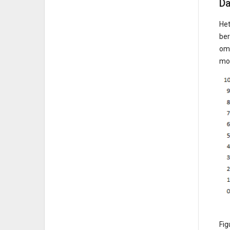
Da
Het
ber
omv
moe
Fig