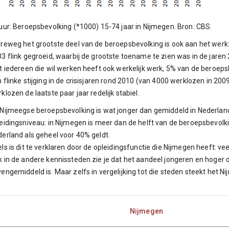
uur: Beroepsbevolking (*1000) 15-74 jaar in Nijmegen. Bron: CBS.
reweg het grootste deel van de beroepsbevolking is ook aan het werk
3 flink gegroeid, waarbij de grootste toename te zien was in de jare
t iedereen die wil werken heeft ook werkelijk werk, 5% van de beroep
 flinke stijging in de crisisjaren rond 2010 (van 4000 werklozen in 200
klozen de laatste paar jaar redelijk stabiel.
Nijmeegse beroepsbevolking is wat jonger dan gemiddeld in Nederlan
eidingsniveau: in Nijmegen is meer dan de helft van de beroepsbevolk
erland als geheel voor 40% geldt.
ls is dit te verklaren door de opleidingsfunctie die Nijmegen heeft: v
 in de andere kennissteden zie je dat het aandeel jongeren en hoger
engemiddeld is. Maar zelfs in vergelijking tot die steden steekt het N
Nijmegen