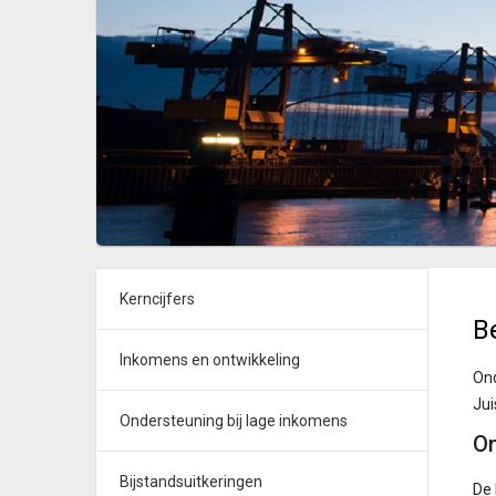
Kerncijfers
B
Inkomens en ontwikkeling
Ond
Jui
Ondersteuning bij lage inkomens
On
Bijstandsuitkeringen
De 