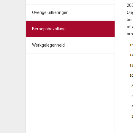
200
Overige uitkeringen
Ong
ber
of 
Beroepsbevolking
arb
Werkgelegenheid