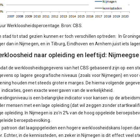
uur Werkloosheidspercentage. Bron: CBS.
 stad tot stad gezien kunnen er toch verschillen optreden: In Gronin
er dan in Nijmegen, en in Tilburg, Eindhoven en Arnhem juist iets lager
rkloosheid naar opleiding en leeftijd: Nijmeegs
at de werkloosheidsgegevens van het CBS gebaseerd zijn op een st
evens op lagere geografische niveaus (zoals voor Nijmegen) en voor de
ening houden met steeds grotere marges. De hierna volgende gegevens
n indicaties, geen exacte weergaven van de werkelijkheid.
eidingsniveau is een belangrijke indicator voor kansen op de arbeidsmar
er mensen met een lage opleiding (dat wil zeggen zonder startkwalif
e opleiding. In Nijmegen is zo'n 2% van de hoog opgeleide beroepsbe
eleide beroepsbevolking.
 patroon dat laagopgeleiden een hogere werkloosheidskans lopen dan
r. Echter, in de kennissteden, en zeker in Nijmegen is dit effect veel 