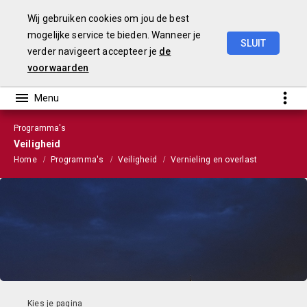
Wij gebruiken cookies om jou de best
mogelijke service te bieden. Wanneer je
SLUIT
verder navigeert accepteer je
de
Stads-
en
Wijkmonitor
2021
voorwaarden
Programma's
Veiligheid
Home
Programma's
Veiligheid
Vernieling en overlast