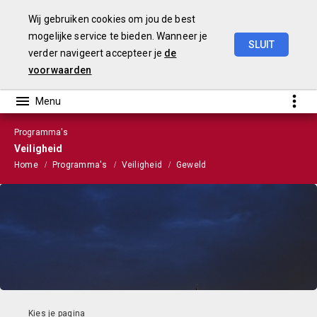
Wij gebruiken cookies om jou de best
mogelijke service te bieden. Wanneer je
SLUIT
verder navigeert accepteer je
de
Stads-
en
Wijkmonitor
2021
voorwaarden
Programma's
Veiligheid
Home
Programma's
Veiligheid
Geweld