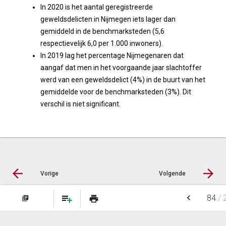
In 2020 is het aantal geregistreerde
geweldsdelicten in Nijmegen iets lager dan
gemiddeld in de benchmarksteden (5,6
respectievelijk 6,0 per 1.000 inwoners).
In 2019 lag het percentage Nijmegenaren dat
aangaf dat men in het voorgaande jaar slachtoffer
werd van een geweldsdelict (4%) in de buurt van het
gemiddelde voor de benchmarksteden (3%). Dit
verschil is niet significant.
Vorige
Volgende
keyboard_arrow_left
84
/
print
library_books
© Inergy
|
Privacy statement
|
Sitemap
NOTITIES
FAVORIETEN