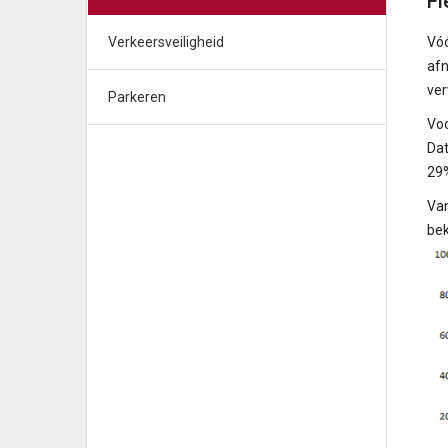
Fi
Verkeersveiligheid
Vóó
afn
ver
Parkeren
Voo
Dat
29%
Van
bek