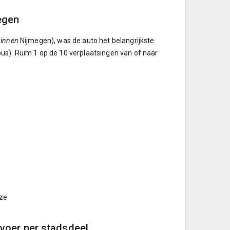
egen
binnen
Nijmegen), was de auto het belangrijkste
us). Ruim 1 op de 10 verplaatsingen van of naar
jze
rvoer per stadsdeel