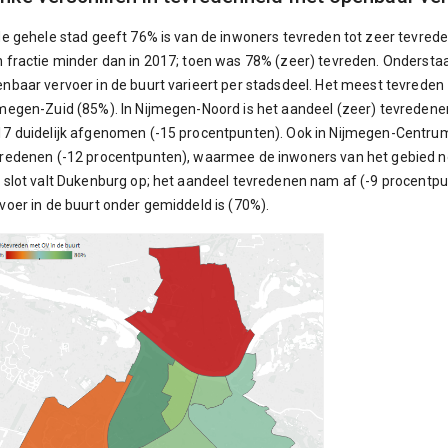
de gehele stad geeft 76% is van de inwoners tevreden tot zeer tevreden
 fractie minder dan in 2017; toen was 78% (zeer) tevreden. Onderstaa
nbaar vervoer in de buurt varieert per stadsdeel. Het meest tevrede
megen-Zuid (85%). In Nijmegen-Noord is het aandeel (zeer) tevredenen
7 duidelijk afgenomen (-15 procentpunten). Ook in Nijmegen-Centru
redenen (-12 procentpunten), waarmee de inwoners van het gebied nog
 slot valt Dukenburg op; het aandeel tevredenen nam af (-9 procent
voer in de buurt onder gemiddeld is (70%).