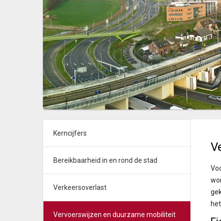
Kerncijfers
V
Bereikbaarheid in en rond de stad
Voo
wor
Verkeersoverlast
gek
het
Vervoerswijzen en duurzame mobiliteit