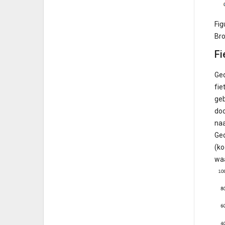
Fig
Bro
Fi
Ged
fie
geb
doo
naa
Ged
(ko
waa