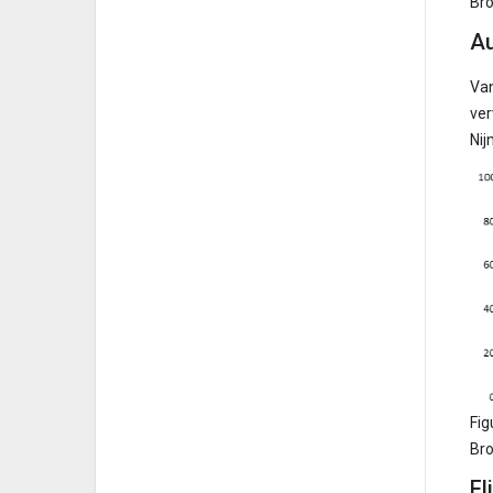
Bro
Au
Van
ver
Nij
Fig
Bro
Fl