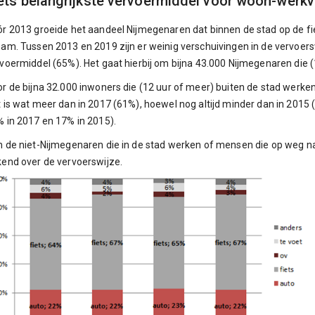
ets belangrijkste vervoermiddel voor woon-werkv
r 2013 groeide het aandeel Nijmegenaren dat binnen de stad op de fie
am. Tussen 2013 en 2019 zijn er weinig verschuivingen in de vervoerswij
voermiddel (65%). Het gaat hierbij om bijna 43.000 Nijmegenaren die 
r de bijna 32.000 inwoners die (12 uur of meer) buiten de stad werken
 is wat meer dan in 2017 (61%), hoewel nog altijd minder dan in 2015
 in 2017 en 17% in 2015).
 de niet-Nijmegenaren die in de stad werken of mensen die op weg na
end over de vervoerswijze.