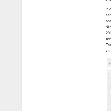
In 
een
ope
Nij
201
tev
Tot
ver