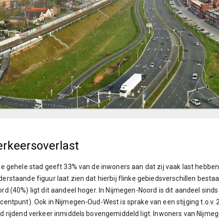
erkeersoverlast
de gehele stad geeft 33% van de inwoners aan dat zij vaak last hebben
erstaande figuur laat zien dat hierbij flinke gebiedsverschillen bes
rd (40%) ligt dit aandeel hoger. In Nijmegen-Noord is dit aandeel sin
centpunt). Ook in Nijmegen-Oud-West is sprake van een stijging t.o.v
d rijdend verkeer inmiddels bovengemiddeld ligt. Inwoners van Nijmeg