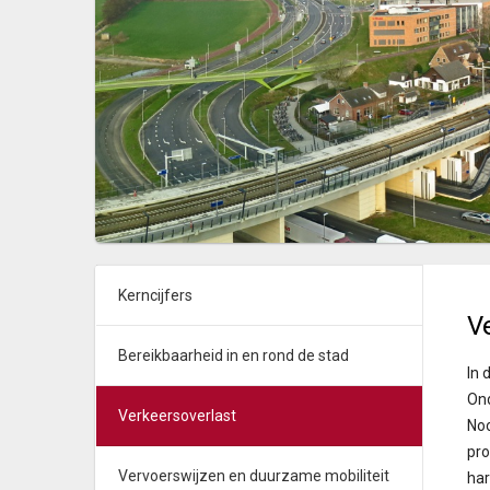
Kerncijfers
V
Bereikbaarheid in en rond de stad
In 
Ond
Verkeersoverlast
Noo
pro
Vervoerswijzen en duurzame mobiliteit
har