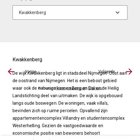
Kwakkenberg
Vorige
Volgende
De wijk Kwakkenberg ligt in stadsdeel Nijmegen-Oost aan
de oostrand van Nijmegen. Het is een bebost gebied
waar ook de naburige kernen Berg en Dal en de Heilig
© Inergy
|
Privacy statement
|
Sitemap
Landstichting deel van uitmaken. De wijk is opgebouwd
langs oude boswegen. De woningen, vaak villa's,
bevinden zich op ruime percelen. Opvallend zijn
appartementencomplex Villandry en studentencomplex
Westerhelling. Gezien de vastgoedwaarde en
economische positie van bewoners behoort