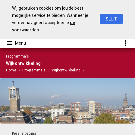
Wij gebruiken cookies om jou de best
mogelijke service te bieden. Wanneer je
SLUIT
verder navigeert accepteer je
de
Stads-
en
Wijkmonitor
2021
voorwaarden
Programma's
Wijkontwikkeling
Home
Programma's
Wijkontwikkeling
Leefbaarheidsrisico's