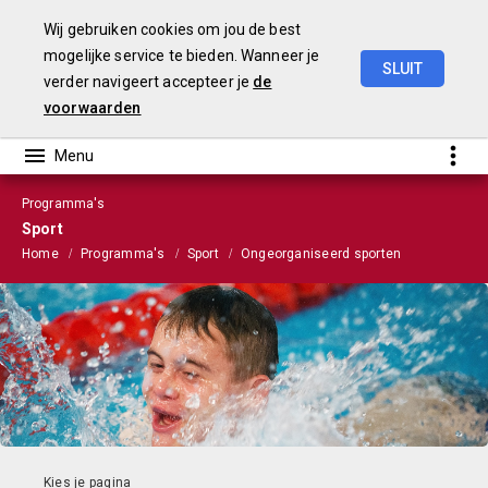
Wij gebruiken cookies om jou de best
mogelijke service te bieden. Wanneer je
SLUIT
verder navigeert accepteer je
de
Stads-
en
Wijkmonitor
2021
voorwaarden
Programma's
Sport
Home
Programma's
Sport
Ongeorganiseerd sporten