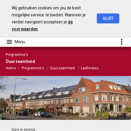
Wij gebruiken cookies om jou de best
mogelijke service te bieden. Wanneer je
SLUIT
verder navigeert accepteer je
de
Stads-
en
Wijkmonitor
2021
voorwaarden
Programma's
Duurzaamheid
Home
Programma's
Duurzaamheid
Leefmilieu