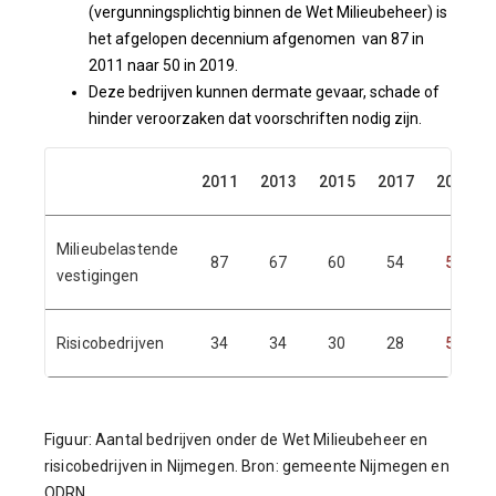
(vergunningsplichtig binnen de Wet Milieubeheer) is
het afgelopen decennium afgenomen van 87 in
2011 naar 50 in 2019.
Deze bedrijven kunnen dermate gevaar, schade of
hinder veroorzaken dat voorschriften nodig zijn.
2011
2013
2015
2017
2019
Milieubelastende
87
67
60
54
50
vestigingen
Risicobedrijven
34
34
30
28
51
Figuur: Aantal bedrijven onder de Wet Milieubeheer en
risicobedrijven in Nijmegen. Bron: gemeente Nijmegen en
ODRN.