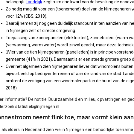
belangrijk.
Landelijk
zegt ruim drie kwart van de bevolking de noodza
Zo nodig mag dit voor een (toenemend) deel van de Nijmegenaren wa
voor 12% (CBS, 2018).
Daarbij nemen zij nog geen duidelijk standpunt in ten aanzien van h
in Nijmegen zelf of directe omgeving.
Toepassing van zonnepanelen (elektriciteit), zonneboilers (warm wa
(verwarming, warm water) wordt zinvol geacht, maar deze technieken
Vier van de tien Nijmegenaren (panelleden) is in principe voorsta
gemeente (41% in 2021). Daarnaast is er een steeds grotere groep d
Over het algemeen zien Nijmegenaren liever dat windmolens buite
bijvoorbeeld op bedrijventerreinen of aan de rand van de stad. Lande
omtrent de vestiging van een windmolenpark in de buurt van de 
2018).
r informatie? De notitie ‘Duurzaamheid en milieu, opvattingen en gedr
erzoek.statistiek@nijmegen.nl
nnestroom neemt flink toe, maar vormt klein aa
 als elders in Nederland zien we in Nijmegen een behoorlijke toename 