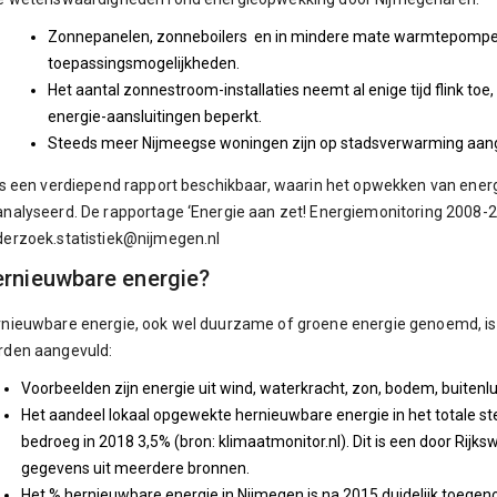
Zonnepanelen, zonneboilers en in mindere mate warmtepompen
toepassingsmogelijkheden.
Het aantal zonnestroom-installaties neemt al enige tijd flink toe, 
energie-aansluitingen beperkt.
Steeds meer Nijmeegse woningen zijn op stadsverwarming aan
is een verdiepend rapport beschikbaar, waarin het opwekken van ener
nalyseerd. De rapportage ‘Energie aan zet! Energiemonitoring 2008-20
erzoek.statistiek@nijmegen.nl
rnieuwbare energie?
nieuwbare energie, ook wel duurzame of groene energie genoemd, is 
rden aangevuld:
Voorbeelden zijn energie uit wind, waterkracht, zon, bodem, buite
Het aandeel lokaal opgewekte hernieuwbare energie in het totale ste
bedroeg in 2018 3,5% (bron: klimaatmonitor.nl). Dit is een door Rij
gegevens uit meerdere bronnen.
Het % hernieuwbare energie in Nijmegen is na 2015 duidelijk toege