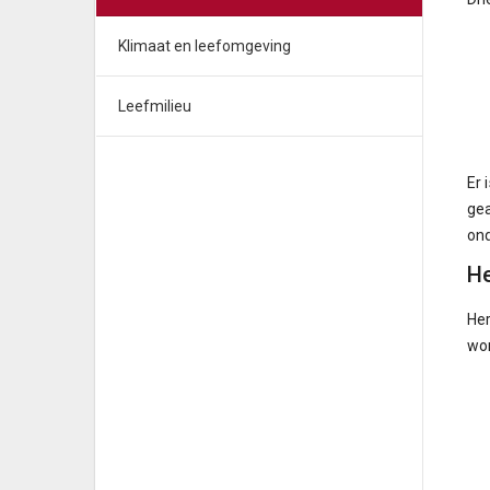
Klimaat en leefomgeving
Leefmilieu
Er 
gea
ond
He
Her
wo