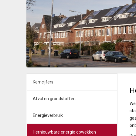
Kerncijfers
H
Afval en grondstoffen
We 
sta
Energieverbruik
gaa
onb
Hernieuwbare energie opwekken
Dr