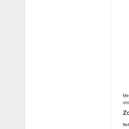
Mee
ond
Zo
Net