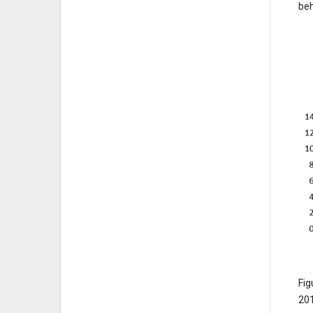
be
Fig
201