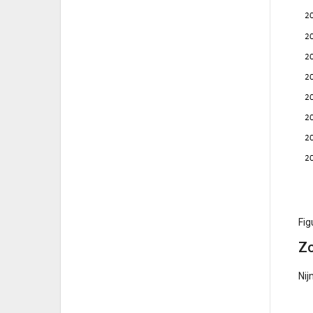
Fig
Zo
Nij