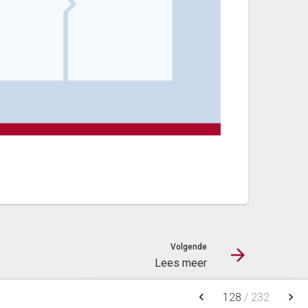
Volgende
Lees meer
keyboard_arrow_left
keyboard_arrow_right
128
/
232
NOTITIES
FAVORIETEN