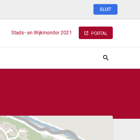
SLUIT
Stads-
en
Wijkmonitor
2021
PORTAL