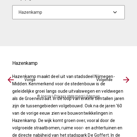
Hazenkamp
Hazenkamp maakt deel uit van stadsdeel Nijmegen-
Vorige
Volgende
Midden. Kenmerkend voor de stedenbouw is de
geleidelijke groei langs oude uitvalswegen en veldwegen
© Inergy
|
Privacy statement
|
Sitemap
als de Groenestraat. In de loop van enkele tientallen jaren
zijn de tussengebieden volgebouwd. Ook na de jaren '60
van de vorige eeuw zien we bouwontwikkelingen in
Hazenkamp. De wijk komt groen over, vooral door de
volgroeide straatbomen, ruime voor- en achtertuinen en
de directe nabijheid van het stadspark De Goffert. In de