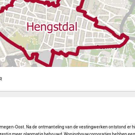
R
Nijmegen-Oost. Na de ontmanteling van de vestingwerken ontstond er 
n zestig meer planmatig bebouwd. Woningbouwcorporaties hebben een b