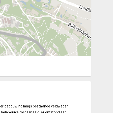
hier bebouwing langs bestaande veldwegen.
elangrijke rol gespeeld, er ontstond een