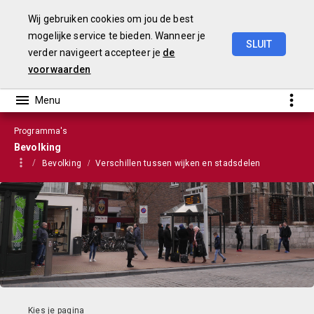
Wij gebruiken cookies om jou de best
mogelijke service te bieden. Wanneer je
SLUIT
verder navigeert accepteer je
de
Stads-
en
Wijkmonitor
2021
voorwaarden
Programma's
Bevolking
Bevolking
Verschillen tussen wijken en stadsdelen