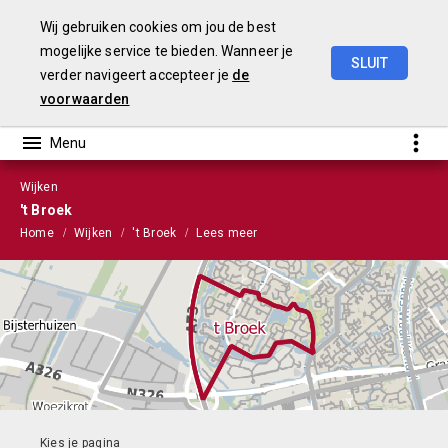
Wij gebruiken cookies om jou de best
mogelijke service te bieden. Wanneer je
SLUIT
verder navigeert accepteer je
de
Stads-
en
Wijkmonitor
2021
voorwaarden
Wijken
't Broek
Home
Wijken
't Broek
Lees meer